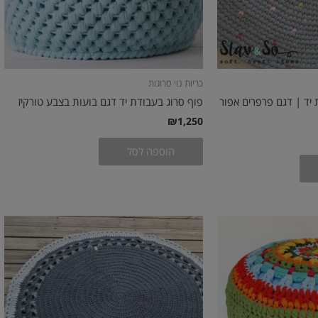
האפשרויות
בעמוד
המוצר
כריות נוי סרוגות
 יד | דגם פרפרים אפור
פוף סרוג בעבודת יד דגם בועות בצבע טורקיז
₪
1,250
הוספה לסל
טווח
למוצר
מחירים:
זה
עד
יש
מספר
סוגים.
ניתן