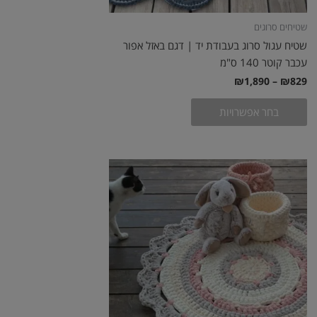
שטיחים סרוגים
שטיח עגול סרוג בעבודת יד | דגם באזל אפור
עכבר קוטר 140 ס"מ
₪
1,890
–
₪
829
בחר אפשרויות
טווח
למוצר
מחירים:
זה
עד
יש
מספר
סוגים.
ניתן
לבחור
את
האפשרויות