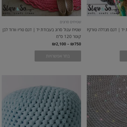
בעמוד
בעמוד
המוצר
המוצר
שטיחים סרוגים
יד | דגם מנדלה טורקיז
שטיח עגול סרוג בעבודת יד | דגם טריו וורוד לבן
קוטר 120 ס"מ
₪
2,100
–
₪
750
בחר אפשרויות
למוצר
:
זה
יש
מספר
סוגים.
ניתן
לבחור
את