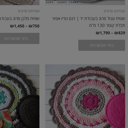
שטיחים סרוגים
שטיחים סרוגים
שטיח עגול סרוג בעבודת יד | דגם טריו אפור
שטיח מלבן סרוג בעבודת 
תכלת קוטר 130 ס"מ
₪
1,450
–
₪
750
₪
1,790
–
₪
829
בחר אפשרויות
בחר אפשרויות
טווח
טווח
למוצר
מחירים:
מחירים
זה
עד
יש
עד
מספר
סוגים.
ניתן
לבחור
את
האפשרויות