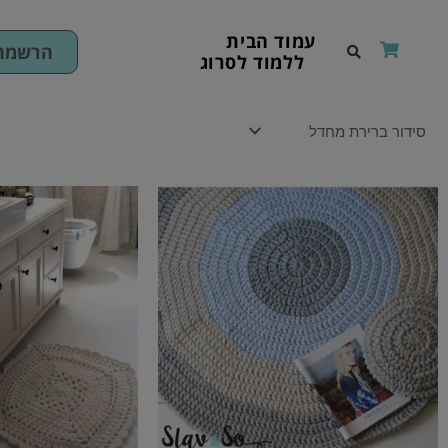
ילוג
תוכן
עמוד הבית
הרשמה 
ללמוד לסרוג
טווח
טווח
למוצר
מחירים:
מחירים
זה
עד
יש
עד
מספר
סוגים.
ניתן
לבחור
את
האפשרויות
בעמוד
המוצר