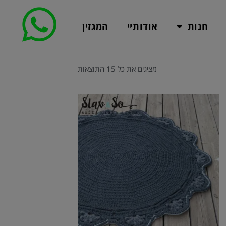
חנות
אודותיי
המגזין
מציגים את כל ⁦15⁩ התוצאות
טווח
למוצר
מחירים:
זה
עד
יש
מספר
סוגים.
ניתן
לבחור
את
האפשרויות
בעמוד
המוצר