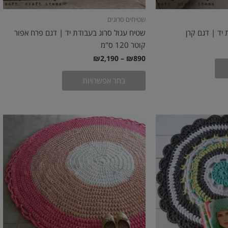
שטיחים סרוגים
יד | דגם קרן
שטיח עגול סרוג בעבודת יד | דגם פרח אפור
קוטר 120 ס"מ
₪
2,190
–
₪
890
בחר אפשרויות
טווח
למוצר
למוצר
:
מחירים:
זה
זה
יש
עד
יש
מספר
מספר
סוגים.
סוגים.
ניתן
ניתן
לבחור
לבחור
את
את
האפשרויות
האפשרויות