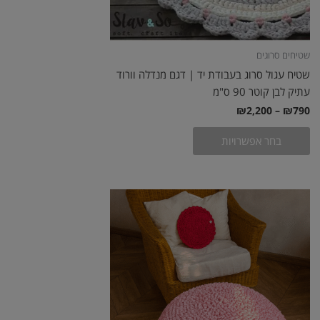
בעמוד
המוצר
שטיחים סרוגים
שטיח עגול סרוג בעבודת יד | דגם מנדלה וורוד
עתיק לבן קוטר 90 ס"מ
₪
2,200
–
₪
790
בחר אפשרויות
טווח
למוצר
מחירים:
זה
עד
יש
מספר
סוגים.
ניתן
לבחור
את