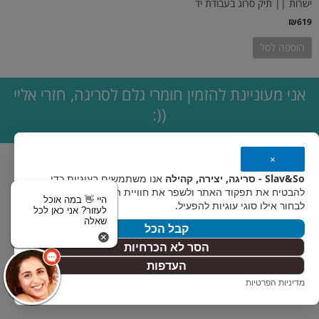
ישרות || תיק סרוג בעבודת יד
₪
619
הוספה לסל
אני מעוניינת להזמין חומרי גלם לסריגה, חזרי אליי
((:
×
Slav&So - סריגה, יצירה, קהילה
אנו משתמשים בעוגיות כדי
להבטיח את תפקוד האתר ולשפר את חוויית המשתמש. אפשר
היי 👋 במה אוכל
לבחור אילו סוגי עוגיות להפעיל.
לעזור? אני כאן לכל
שאלה
קבל הכל
הסר לא הכרחיות
העדפות
מדיניות הפרטיות