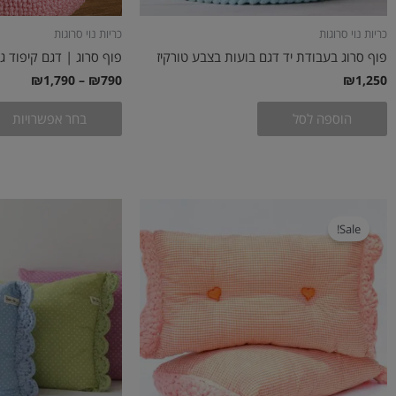
כריות נוי סרוגות
כריות נוי סרוגות
פוף סרוג בעבודת יד דגם בועות בצבע טורקיז
פוף סרוג | דגם קיפוד ג
₪
1,790
–
₪
790
₪
1,250
הוספה לסל
בחר אפשרויות
המחיר
המחיר
המקורי
הנוכחי
Sale!
היה:
הוא:
₪199.
₪360.