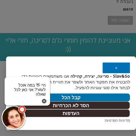
בעבודת יד
₪
619
הוספה לסל
אני מעוניינת להזמין חומרי גלם לסריגה, חזרי אליי
((:
×
Slav&So - סריגה, יצירה, קהילה
אנו משתמשים בעוגיות כדי
להבטיח את תפקוד האתר ולשפר את חוויית המשתמש. אפשר
היי 👋 במה אוכל
לבחור אילו סוגי עוגיות להפעיל.
לעזור? אני כאן לכל
שאלה
קבל הכל
הסר לא הכרחיות
העדפות
מדיניות הפרטיות