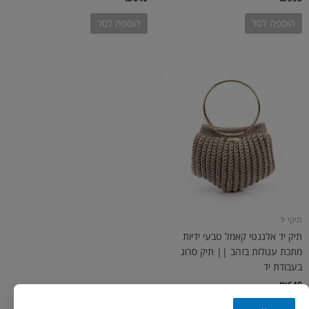
הוספה לסל
הוספה לסל
תיקי יד
תיק יד אלגנטי קאמל טבעי ידיות
מתכת עגולות בזהב || תיק סרוג
בעבודת יד
₪
640