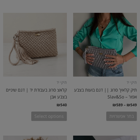
טווח
למוצר
מחירים:
זה
יש
עד
מספר
סוגים.
ניתן
לבחור
את
האפשרויות
בעמוד
תיקי יד
תיקי יד
המוצר
תיק קלאץ' סרוג || דגם בועות בצבע
קלאצ סרוג בעבודת יד | דגם שיניים
אפור – Slav&So
בצבע אבן
₪
540
₪
589
–
₪
549
בחר אפשרויות
Select options