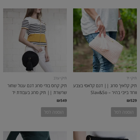
תיקי יד
תיקי ערב
תיק קלאץ' סרוג || דגם קלאסי בצבע
תיק קרוס בודי סרוג דגם עגול שחור
וורוד בייבי בהיר – Slav&So
שרשרת || תיק סרוג בעבודת יד
₪
549
₪
529
הוספה לסל
הוספה לסל