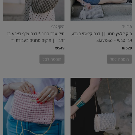
תיקי יד
תיקי כתף
תיק קלאץ סרוג || דגם קלאסי בצבע
תיק ערב סרוג S דגם צדף בצבע בז
אבן טבעי – Slav&So
זהב || תיקים סרוגים בעבודת יד
₪
549
₪
529
הוספה לסל
הוספה לסל