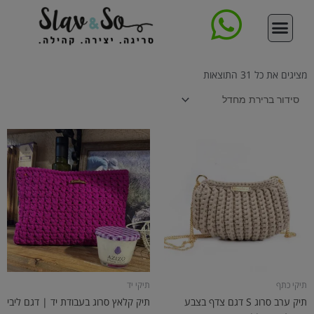
ילוג
תוכן
סדנת סריגת תיק
צור קשר
עמוד הבית
קורס סריגה דיגיטלי מקיף
ללמוד לסרוג
תיקים סרוגים
חנות החוטים
מציגים את כל ⁦31⁩ התוצאות
תיקי כתף
תיקי יד
תיק ערב סרוג S דגם צדף בצבע
תיק קלאץ סרוג בעבודת יד | דגם ליבי