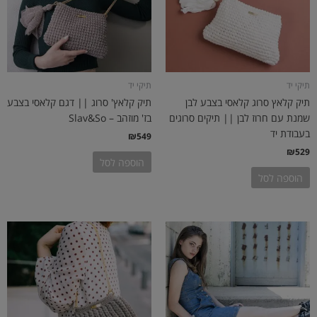
תיקי יד
תיקי יד
תיק קלאץ סרוג קלאסי בצבע לבן
תיק קלאץ' סרוג || דגם קלאסי בצבע
שמנת עם חרוז לבן || תיקים סרוגים
בז' מוזהב – Slav&So
בעבודת יד
₪
549
₪
529
הוספה לסל
הוספה לסל