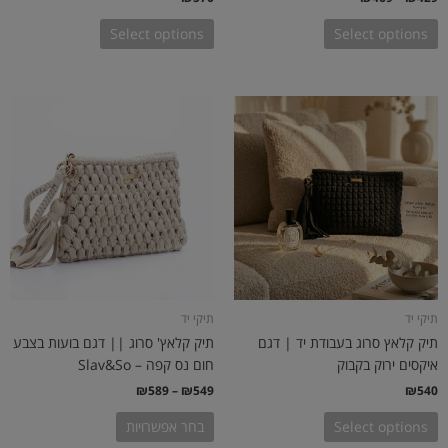
Select options
Select options
טווח
למוצר
מחירים:
זה
יש
עד
מספר
סוגים.
ניתן
לבחור
את
האפשרויות
בעמוד
תיקי יד
תיקי יד
המוצר
תיק קלאץ סרוג בעבודת יד | דגם
תיק קלאץ' סרוג || דגם בועות בצבע
איקסים ירוק בקבוק
חום נס קפה – Slav&So
₪
589
–
₪
549
₪
540
Select options
בחר אפשרויות