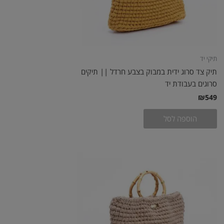
תיקי יד
תיק צד סרוג ידית במבוק בצבע חרדל || תיקים
סרוגים בעבודת יד
₪
549
הוספה לסל