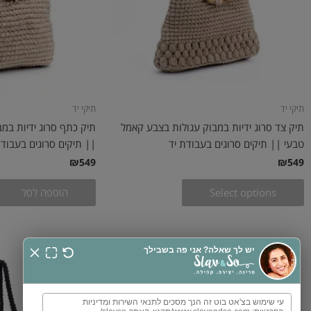
תיקי יד
תיקי יד
תיק צד סרוג ידיות במבוק עגולות בצבע קאמל
תיק כתף סרוג ידיות במב
טבעי || תיקים סרוגים בעבודת יד
|| תיקים סרוגים בעבודת
₪
549
₪
549
Select options
הוספה לסל