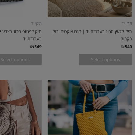
תיקי יד
תיקי יד
תיק קלאץ סרוג בעבודת יד | דגם איקסים ירוק
תיק לפטופ סרוג בצבע יר
בקבוק
בעבודת יד
₪
549
₪
540
Select options
Select options