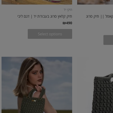
תיקי יד
קאמל || תיק סרוג
תיק קלאץ סרוג בעבודת יד | דגם ליבי
₪
490
Select options