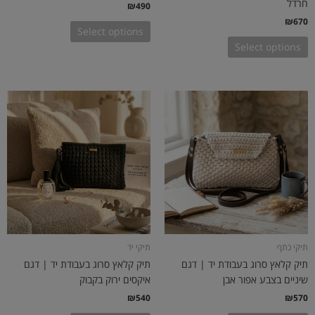
חרדל
₪
490
₪
670
Select options
Select options
תיקי כתף
תיקי יד
תיק קלאץ סרוג בעבודת יד | דגם
תיק קלאץ סרוג בעבודת יד | דגם
שיניים בצבע אפור אבן
איקסים ירוק בקבוק
₪
540
₪
570