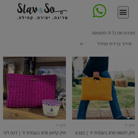
ילוג
תוכן
סדנת סריגת תיק
צור קשר
עמוד הבית
קורס סריגה דיגיטלי מקיף
ללמוד לסרוג
תיקים סרוגים
חנות החוטים
מציגים את כל ⁦9⁩ התוצאות
תיקי יד
תיקי יד
תיק לפטופ סרוג בעבודת יד | בצבע
תיק קלאץ סרוג בעבודת יד | דגם ליבי