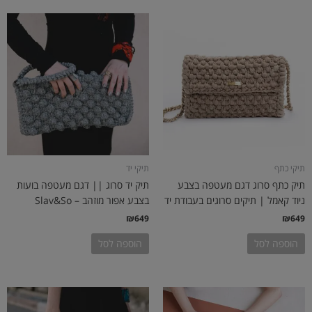
תיקי כתף
תיקי יד
תיק כתף סרוג דגם מעטפה בצבע
תיק יד סרוג || דגם מעטפה בועות
ניוד קאמל | תיקים סרוגים בעבודת יד
בצבע אפור מוזהב – Slav&So
₪
649
₪
649
הוספה לסל
הוספה לסל