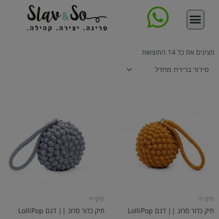
ילוג
תוכן
סדנת סריגת תיק
צור קשר
עמוד הבית
קורס סריגה דיגיטלי מקיף
ללמוד לסרוג
תיקים סרוגים
חנות החוטים
מציגים את כל ⁦14⁩ התוצאות
תיקי יד
תיקי יד
תיק כדור סרוג || דגם LolliPop
תיק כדור סרוג || דגם LolliPop