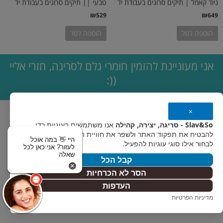
ניוד קאמל | תיקים סרוגים בעבודת יד
טבעי || תיקים סרוגים בעבודת יד
₪
529
₪
649
הוספה לסל
הוספה לסל
אני מעוניינת להזמין חומרי גלם לסריגה, חזרי אליי
((:
×
Slav&So - סריגה, יצירה, קהילה
אנו משתמשים בעוגיות כדי
להבטיח את תפקוד האתר ולשפר את חוויית המשתמש. אפשר
היי 👋 במה אוכל
לבחור אילו סוגי עוגיות להפעיל.
לעזור? אני כאן לכל
שאלה
קבל הכל
הסר לא הכרחיות
העדפות
מדיניות הפרטיות