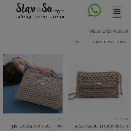
ילוג
תוכן
סדנת סריגת תיק
צור קשר
עמוד הבית
קורס סריגה דיגיטלי מקיף
ללמוד לסרוג
תיקים סרוגים
חנות החוטים
מציגים את כל ⁦2⁩ התוצאות
תיקי כתף
תיקי יד
תיק כתף סרוג דגם מעטפה בצבע
תיק יד לפטופ סרוג בצבע בז אבן