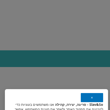
×
Slav&So - סריגה, יצירה, קהילה
אנו משתמשים בעוגיות כדי
להבטיח את תפקוד האתר ולשפר את חוויית המשתמש. אפשר