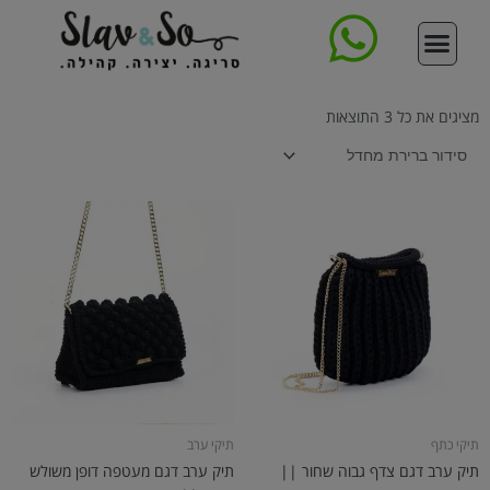
ילוג
תוכן
סדנת סריגת תיק
צור קשר
עמוד הבית
קורס סריגה דיגיטלי מקיף
ללמוד לסרוג
תיקים סרוגים
חנות החוטים
מציגים את כל ⁦3⁩ התוצאות
תיקי כתף
תיקי ערב
תיק ערב דגם צדף גבוה שחור ||
תיק ערב דגם מעטפה דופן משולש