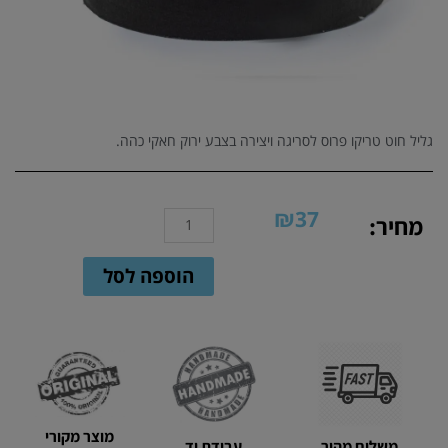
גליל חוט טריקו פרוס לסריגה ויצירה בצבע ירוק חאקי כהה.
₪
37
כמות
מחיר:
של
503
הוספה לסל
-
חוט
טריקו
פרוס
איכותי
בצבע
ירוק
מוצר מקורי
כהה
משלוח מהיר
עבודת יד