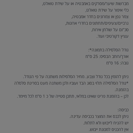
מברשות שיער/מסרקים באמבטיה או על שידת טואלט,
כלי איפור על שידת טואלט,
צמר גפן או צמרונים בחדר אמבטיה,
גרביים/צעיפים/תחתונים בחדרי ארונות,
סכ"ום על שולחן אירוח,
עציץ דקורטיבי ועוד.
גודל הסלסילה בתמונה*:
אורך/רוחב הבסיס: 25 ס"מ
גובה: 16 ס"מ
ניתן להזמין בכל גודל וצבע. מחיר הסלסילות משתנה על פי הגודל.
*גודל הסלסילה תלוי בסוג הבד ועוביו ולכן משתנה מעט בסריגת סלסלה
בהזמנה.
לכן – בהזמנת פריט שאינו במלאי, תתכן סטייה של כ 1 ס"מ לכל מיימד.
כביסה:
ניתן לכבס את המוצר בכביסה עדינה.
יש להניח לייבוש ולא לתלות.
אין להכניס למכונת ייבוש.