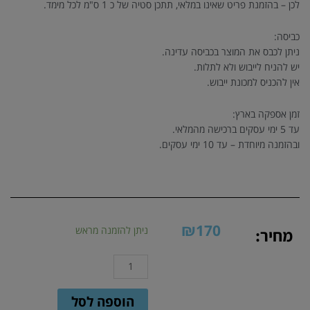
לכן – בהזמנת פריט שאינו במלאי, תתכן סטיה של כ 1 ס"מ לכל מימד.
כביסה:
ניתן לכבס את המוצר בכביסה עדינה.
יש להניח לייבוש ולא לתלות.
אין להכניס למכונת ייבוש.
זמן אספקה בארץ:
עד 5 ימי עסקים ברכישה מהמלאי.
ובהזמנה מיוחדת – עד 10 ימי עסקים.
₪
170
כמות
ניתן להזמנה מראש
מחיר:
של
סלסילת
פרח
עגולה
הוספה לסל
בצבע