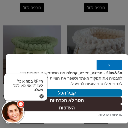
הוספה לסל
הוספה לסל
×
Slav&So - סריגה, יצירה, קהילה
אנו משתמשים בעוגיות כדי
להבטיח את תפקוד האתר ולשפר את חוויית המשתמש. אפשר
היי 👋 במה אוכל
לבחור אילו סוגי עוגיות להפעיל.
לעזור? אני כאן לכל
סלסילות וסלים סרוגות
סלסילות וסלים סרוגות
שאלה
קבל הכל
סלסלת פרח עגולה ואימרה מקופלת
סלסילה עגולה בצבע ירוק תפוח עם סרט
הסר לא הכרחיות
בשמנת #2621
סאטן #3203
העדפות
₪
140
₪
190
מדיניות הפרטיות
הוספה לסל
הוספה לסל