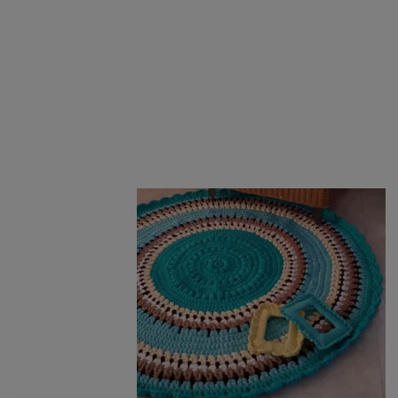
טווח
למוצר
מחירים:
זה
עד
יש
מספר
סוגים.
ניתן
לבחור
את
האפשרויות
בעמוד