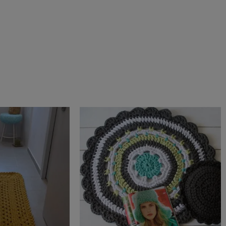
טווח
למוצר
מחירים:
זה
עד
יש
מספר
סוגים.
ניתן
לבחור
את
האפשרויות
בעמוד