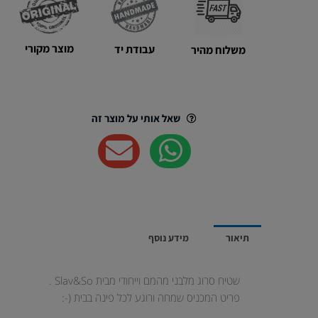
בעבודת
יד
|
מוצר מקורי
עבודת יד
משלוח מהיר
דגם
מונו
בצבע
ירוק
שאל אותי על מוצר זה
זית
תיאור
מידע נוסף
שטיח סרוג מלבני מהמם וייחודי מבית Slav&So .
פריט המכניס שמחה ורוגע לכל פינה בבית (-: