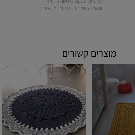
עד 5 ימי עסקים ברכישה מהמלאי.
ובהזמנה מיוחדת – עד 21 ימי עסקים
מוצרים קשורים
טווח
למוצר
מחירים:
זה
עד
יש
מספר
סוגים.
ניתן
לבחור
את
האפשרויות
בעמוד