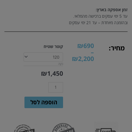
זמן אספקה בארץ:
עד 5 ימי עסקים ברכישה מהמלאי.
ובהזמנה מיוחדת – עד 21 ימי עסקים
טווח
₪
690
כמות
מחיר:
קוטר שטיח
מחירים:
–
של
₪
2,200
שטיח
עד
נקה
עגול
סרוג
₪
1,450
בעבודת
יד
|
דגם
הוספה לסל
מנדלה
בכחול
וטורקיז