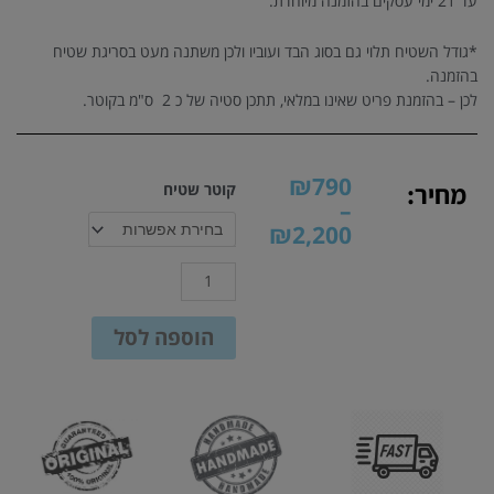
עד 21 ימי עסקים בהזמנה מיוחדת.
*גודל השטיח תלוי גם בסוג הבד ועוביו ולכן משתנה מעט בסריגת שטיח
בהזמנה.
לכן – בהזמנת פריט שאינו במלאי, תתכן סטיה של כ 2 ס"מ בקוטר.
טווח
₪
790
כמות
מחיר:
קוטר שטיח
מחירים:
–
של
₪
2,200
שטיח
עד
עגול
סרוג
בעבודת
יד
הוספה לסל
|
דגם
מנדלה
ירוק
וצהוב