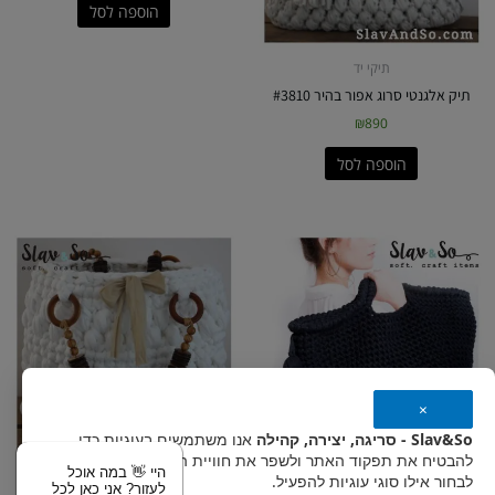
הוספה לסל
תיקי יד
תיק אלגנטי סרוג אפור בהיר #3810
₪
890
הוספה לסל
×
Slav&So - סריגה, יצירה, קהילה
אנו משתמשים בעוגיות כדי
להבטיח את תפקוד האתר ולשפר את חוויית המשתמש. אפשר
היי 👋 במה אוכל
תיקי יד
תיקי יד
לבחור אילו סוגי עוגיות להפעיל.
לעזור? אני כאן לכל