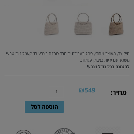
תיק צד, מעוצב וייחודי, סרוג בעבודת יד מבד כותנה בצבע בז' קאמל ניוד טבעי
משגע עם ידיות במבוק עגולות.
להזמנה בכל גודל וצבע!
₪
549
כמות
מחיר:
של
תיק
הוספה לסל
כתף
סרוג
ידיות
במבוק