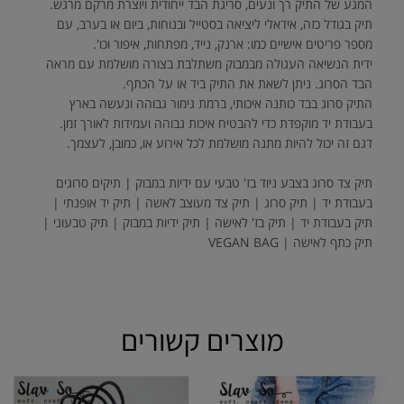
המגע של התיק רך ונעים, סריגת הבד ייחודית ויוצרת מרקם מרגש.
תיק בגודל כזה, אידאלי ליציאה בסטייל ובנוחות, ביום או בערב, עם
מספר פריטים אישיים כמו: ארנק, נייד, מפתחות, איפור וכו'.
ידית הנשיאה העגולה מבמבוק משתלבת בצורה מושלמת עם מראה
הבד הסרוג. ניתן לשאת את התיק ביד או על הכתף.
התיק סרוג בבד כותנה איכותי, ברמת גימור גבוהה ונעשה בארץ
בעבודת יד מוקפדת כדי להבטיח איכות גבוהה ועמידות לאורך זמן.
דגם זה יכול להיות מתנה מושלמת לכל אירוע או, כמובן, לעצמך.
תיק צד סרוג בצבע ניוד בז' טבעי עם ידיות במבוק | תיקים סרוגים
בעבודת יד | תיק סרוג | תיק צד מעוצב לאשה | תיק יד אופנתי |
תיק בעבודת יד | תיק בז' לאישה | תיק ידיות במבוק | תיק טבעוני |
תיק כתף לאישה | VEGAN BAG
מוצרים קשורים