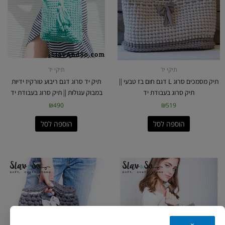
תיקי יד
תיקי יד
תיק מסמכים סרוג L דגם חום בז טבעי ||
תיק יד סרוג דגם ריבוע טורקיז ידיות
תיק סרוג בעבודת יד
במבוק עגולות || תיק סרוג בעבודת יד
₪
490
₪
519
הוספה לסל
הוספה לסל
×