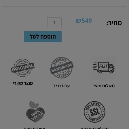
₪
549
כמות
מחיר:
של
תיק
הוספה לסל
סל
סרוג
ידיות
במבוק
קטנות
בצבע
שחור
מוצר מקורי
||
משלוח מהיר
עבודת יד
תיקים
סרוגים
בעבודת
יד
מוצר טבעוני
תשלום מאובטח