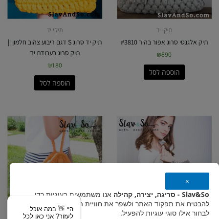
תיקי יד
תיקי יד
תיק אלגנטי סרוג אפור בהיר #3810
תיק יד סרוג S דגם ריבוע צהוב חלמון ||
תיק סרוג בעבודת יד
₪
890
₪
180
הוספה לסל
הוספה לסל
×
Slav&So - סריגה, יצירה, קהילה
אנו משתמשים בעוגיות כדי
להבטיח את תפקוד האתר ולשפר את חוויית המשתמש. אפשר
היי 👋 במה אוכל
לבחור אילו סוגי עוגיות להפעיל.
לעזור? אני כאן לכל