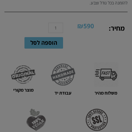
להזמנה בכל גודל וצבע.
₪
590
כמות
מחיר:
של
תיק
הוספה לסל
ערב
דגם
צדף
גבוה
שחור
||
תיק
מוצר מקורי
סרוג
משלוח מהיר
עבודת יד
בעבודת
יד