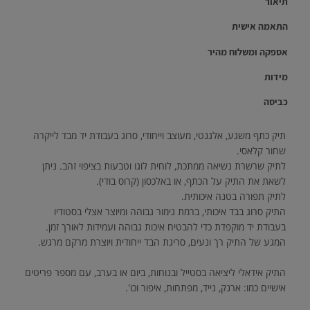
תיאור
התאמה אישית
אספקה ומשלוח מהיר
מידות
כביסה
תיק כתף משגע, אלגנטי, מעוצב וייחודי, סרוג בעבודת יד מבד לייקרה
שחור קלאסי.
לתיק שרשרת נשיאה ממתכת, לוחית לוגו וטבעות בציפוי זהב. ניתן
לשאת את התיק על הכתף, או באלכסון (קרוס בודי).
לתיק תפורה בטנה איכותית.
התיק סרוג בבד איכותי, ברמת גימור גבוהה ומיוצר אצלי בסטודיו
בעבודת יד מוקפדת כדי להבטיח איכות גבוהה ועמידות לאורך זמן.
המגע של התיק רך ונעים, סריגת הבד ייחודית ויוצרת מרקם מרגש.
התיק אידאלי ליציאה בסטייל ובנוחות, ביום או בערב, עם מספר פריטים
אישיים כמו: ארנק, נייד, מפתחות, איפור וכו'.