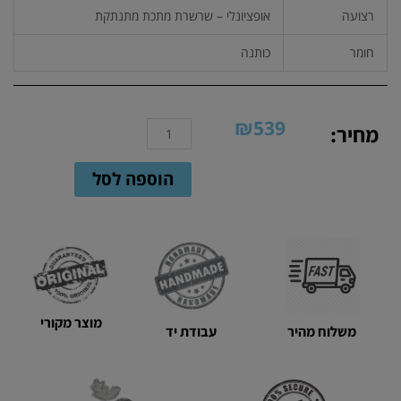
רצועה
אופציונלי – שרשרת מתכת מתנתקת
חומר
כותנה
₪
539
כמות
מחיר:
של
תיק
הוספה לסל
קלאץ'
קרוס
בודי
סרוג
||
דגם
קלאסי
מוצר מקורי
בצבע
משלוח מהיר
עבודת יד
בז'
נס
קפה