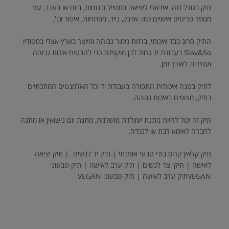
תיק בגודל כזה, אידאלי ליציאה בסטייל ובנוחות, ביום או בערב, עם
מספר פריטים אישיים כמו: ארנק, נייד, מפתחות, איפור וכו'.
התיק סרוג בבד איכותי, ברמת גימור גבוהה ומיוצר בארץ אצלי בסטודיו
Slav&So בעבודת יד כחול לבן מוקפדת כדי להבטיח איכות גבוהה
ועמידות לאורך זמן.
לתיק בטנה איכותית התפורה בעבודת יד וכל האלמנטים המתכתיים
בתיק, מצופים באיכות גבוהה.
תיק זה יכול להיות מתנת יומולדת מושלמת, מתנת יום נישואין או מתנה
לחברה לאימא לבת או לנכדה.
תיק קלאץ קרוס בודי טבעי אופנתי | תיק יד לנשים | תיק יציאה
לאישה | תיקי צד לנשים | תיק ערב לאישה | תיק טבעוני
VEGANתיק ערב לאישה | תיק טבעוני VEGAN