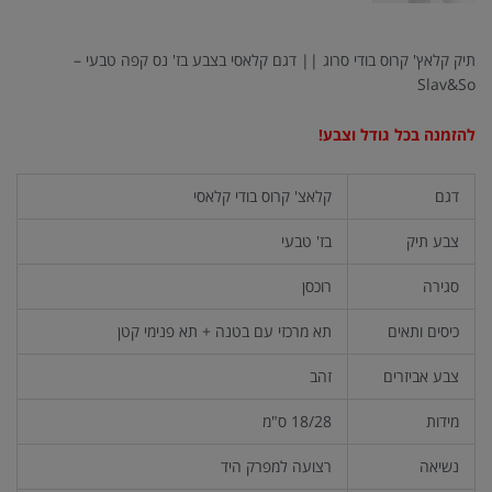
תיק קלאץ' קרוס בודי סרוג || דגם קלאסי בצבע בז' נס קפה טבעי –
Slav&So
להזמנה בכל גודל וצבע!
דגם
קלאצ' קרוס בודי קלאסי
צבע תיק
בז' טבעי
סגירה
רוכסן
כיסים ותאים
תא מרכזי עם בטנה + תא פנימי קטן
צבע אביזרים
זהב
מידות
18/28 ס"מ
נשיאה
רצועה למפרק היד