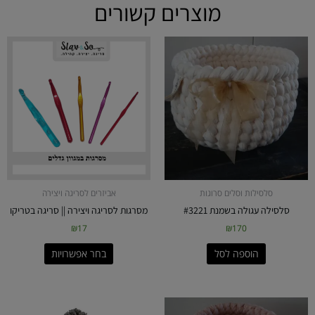
מוצרים קשורים
למוצר
זה
יש
מספר
סוגים.
ניתן
לבחור
את
האפשרויות
בעמוד
סלסילות וסלים סרוגות
אביזרים לסריגה ויצירה
המוצר
סלסילה עגולה בשמנת #3221
מסרגות לסריגה ויצירה || סריגה בטריקו
₪
17
₪
170
הוספה לסל
בחר אפשרויות