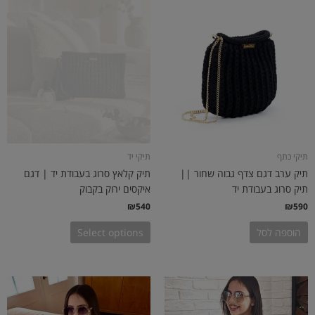
תיקי כתף
תיקי יד
תיק ערב דגם צדף גבוה שחור ||
תיק קלאץ סרוג בעבודת יד | דגם
תיק סרוג בעבודת יד
איקסים ירוק בקבוק
₪
540
₪
590
הוספה לסל
Select options