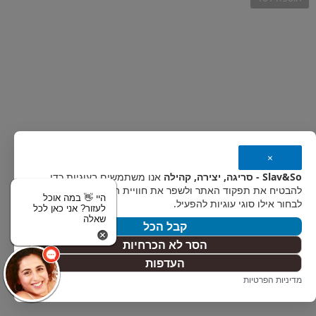
תיקי כתף
תיק סרוג דגם בוהו שיק עגול פרנזים
בצבע בז טבעי || תיקים סרוגים
בעבודת יד
×
₪
590
Slav&So - סריגה, יצירה, קהילה
אנו משתמשים בעוגיות כדי
להבטיח את תפקוד האתר ולשפר את חוויית המשתמש. אפשר
Select options
היי 👋 במה אוכל
תיקי יד
לבחור אילו סוגי עוגיות להפעיל.
לעזור? אני כאן לכל
תיק יד מיני סרוג אלגנטי דגם משולש
שאלה
קבל הכל
בצבע בז מוזהב || תיקים סרוגים
הסר לא הכרחיות
בעבודת יד
העדפות
₪
419
מדיניות הפרטיות
הוספה לסל