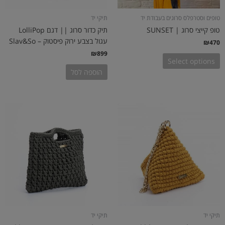
טופים וסטרפלס סרוגים בעבודת יד
תיקי יד
טופ קייצי סרוג | SUNSET
תיק כדור סרוג || דגם LolliPop
עגול בצבע ירוק פיסטוק – Slav&So
₪
470
₪
899
Select options
הוספה לסל
תיקי יד
תיקי יד