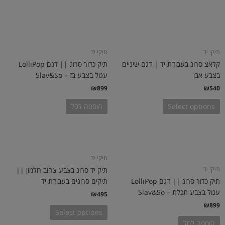
תיקי יד
תיקי יד
קלאצ סרוג בעבודת יד | דגם שיניים
תיק כדור סרוג || דגם LolliPop
בצבע אבן
עגול בצבע בז – Slav&So
₪
899
₪
540
Select options
הוספה לסל
תיקי יד
תיק יד סרוג בצבע צהוב חלמון ||
תיקי יד
תיק כדור סרוג || דגם LolliPop
תיקים סרוגים בעבודת יד
עגול בצבע תכלת – Slav&So
₪
495
₪
899
Select options
הוספה לסל