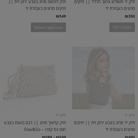
תיק יד משולש צהוב חרדל || תיקים
תיק לפטופ סרוג בצבע ירוק זית ||
סרוגים בעבודת יד
תיקים סרוגים בעבודת יד
₪
549
₪
350
הוספה לסל
Select options
טווח
למוצר
מחירים:
זה
יש
עד
מספר
סוגים.
ניתן
לבחור
את
האפשרויות
בעמוד
תיקי יד
תיקי יד
המוצר
תיק יד סרוג בצבע ירוק זית || תיקים
תיק קלאץ' סרוג || דגם בועות בצבע
סרוגים בעבודת יד
חום נס קפה – Slav&So
₪
589
–
₪
549
₪
495