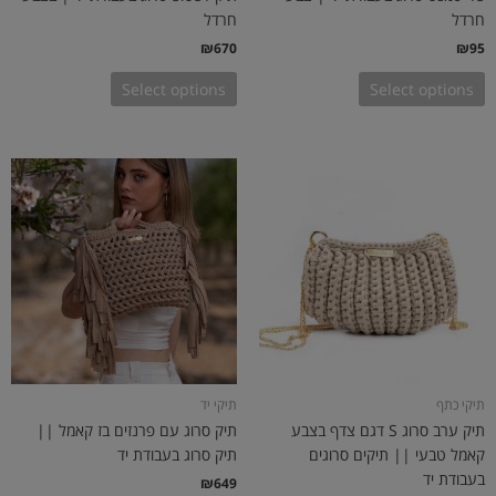
חרדל
חרדל
₪
670
₪
95
Select options
Select options
תיקי כתף
תיקי יד
תיק ערב סרוג S דגם צדף בצבע
תיק סרוג עם פרנזים בז קאמל ||
קאמל טבעי || תיקים סרוגים
תיק סרוג בעבודת יד
בעבודת יד
₪
649